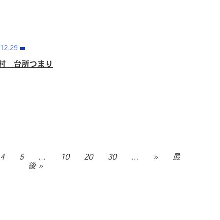
12.29
村 台所つまり
4
5
...
10
20
30
...
»
最
後 »