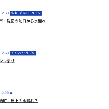
12.30
浴室・洗面のトラブル
市 洗面の蛇口から水漏れ
12.30
トイレのトラブル
レつまり
12.29
納町 屋上？水漏れ？