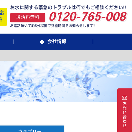
お水に関する緊急のトラブルは何でもご相談ください!!
応
0120-765-008
通話料無料
料
お電話頂いて約5分程度で到着時間をお知らせします!!
会社情報
お
問
い
合
わ
せ