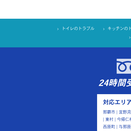
トイレのトラブル
キッチンの
24時間
対応エリア
那覇市 | 宜野湾市
| 東村 | 今帰仁
西原町 | 与那原