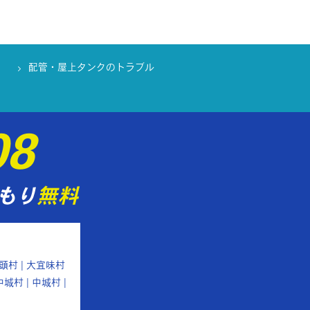
配管・屋上タンクのトラブル
08
もり
無料
国頭村 | 大宜味村
中城村 | 中城村 |