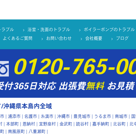
トラブル
浴室・洗面のトラブル
ボイラーポンプのトラブル
よくあるご質問
お問い合わせ
会社概要
ブログ
0120-765-0
受付365日対応
出張費
無料
お見積
/沖縄県本島内全域
 | 浦添市 | 名護市 | 糸満市 | 沖縄市 | 豊見城市 | うるま市 | 南城市 | 
村 | 本部町 | 恩納村 | 宜野座村 | 金武町 | 読谷村 | 嘉手納町 | 北谷町 | 北
町 | 南風原町 | 八重瀬町 |