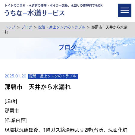
トイレのつまり・水道管の修理・ボイラー交換、水回りの修理何でもOK
>
>
>
トップ
ブログ
配管・屋上タンクのトラブル
那覇市 天井から水漏
れ
ブログ
2025.01.20
配管・屋上タンクのトラブル
那覇市 天井から水漏れ
[場所]
那覇市
[作業内容]
現場状況確認後、1階ガス給湯器より2階(台所、洗面化粧