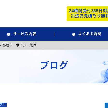
24時間受付365日対
出張お見積もり無
サービス内容
よくある質問
>
那覇市 ボイラー故障
ブログ
ブル