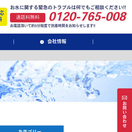
お水に関する緊急のトラブルは何でもご相談ください!!
応
0120-765-008
通話料無料
料
お電話頂いて約5分程度で到着時間をお知らせします!!
会社情報
お
問
い
合
わ
せ