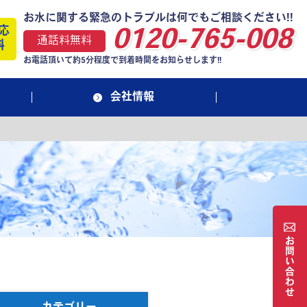
お水に関する緊急のトラブルは何でもご相談ください!!
応
0120-765-008
通話料無料
料
お電話頂いて約5分程度で到着時間をお知らせします!!
会社情報
お
問
い
合
わ
せ