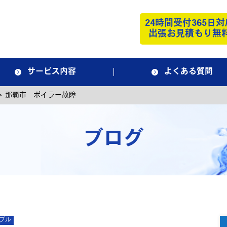
24時間受付365日対
出張お見積もり無
サービス内容
よくある質問
>
那覇市 ボイラー故障
ブログ
ブル