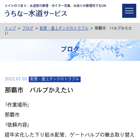
トイレのつまり・水道管の修理・ボイラー交換、水回りの修理何でもOK
>
>
>
トップ
ブログ
配管・屋上タンクのトラブル
那覇市 バルブかえた
い
ブログ
2022.01.03
配管・屋上タンクのトラブル
那覇市 バルブかえたい
｢作業場所｣
那覇市
｢依頼内容｣
経年劣化した下り給水配管、ゲートバルブの撤去取り替え