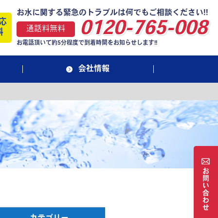
お水に関する緊急のトラブルは何でもご相談ください!!
応
0120-765-008
通話料無料
料
お電話頂いて約5分程度で到着時間をお知らせします!!
会社情報
お
問
い
合
わ
せ