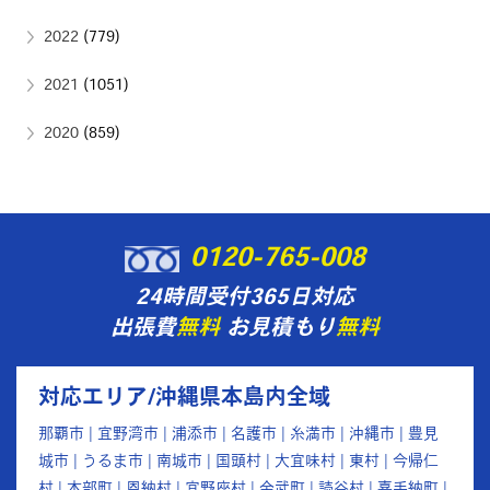
2022
(779)
2021
(1051)
2020
(859)
0120-765-008
24時間受付365日対応
出張費
無料
お見積もり
無料
対応エリア/沖縄県本島内全域
那覇市 | 宜野湾市 | 浦添市 | 名護市 | 糸満市 | 沖縄市 | 豊見
城市 | うるま市 | 南城市 | 国頭村 | 大宜味村 | 東村 | 今帰仁
村 | 本部町 | 恩納村 | 宜野座村 | 金武町 | 読谷村 | 嘉手納町 |