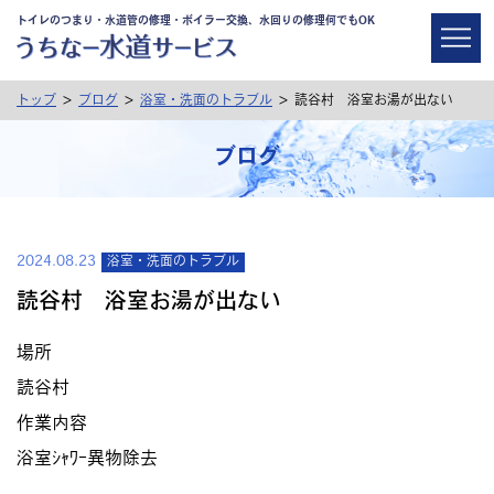
トイレのつまり・水道管の修理・ボイラー交換、水回りの修理何でもOK
>
>
>
トップ
ブログ
浴室・洗面のトラブル
読谷村 浴室お湯が出ない
ブログ
2024.08.23
浴室・洗面のトラブル
読谷村 浴室お湯が出ない
場所
読谷村
作業内容
浴室ｼｬﾜｰ異物除去