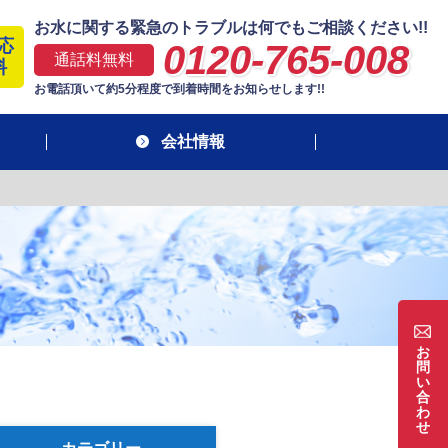
お水に関する緊急のトラブルは何でもご相談ください!!
応
0120-765-008
通話料無料
料
お電話頂いて約5分程度で到着時間をお知らせします!!
会社情報
お
問
い
合
わ
せ