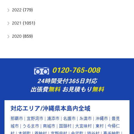
2022
(779)
2021
(1051)
2020
(859)
0120-765-008
24時間受付365日対応
出張費
無料
お見積もり
無料
対応エリア/沖縄県本島内全域
那覇市 | 宜野湾市 | 浦添市 | 名護市 | 糸満市 | 沖縄市 | 豊見
城市 | うるま市 | 南城市 | 国頭村 | 大宜味村 | 東村 | 今帰仁
村 | 本部町 | 恩納村 | 宜野座村 | 金武町 | 読谷村 | 嘉手納町 |