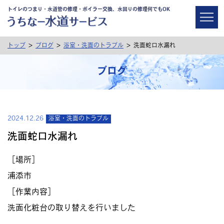
トイレのつまり・水道管の修理・ボイラー交換、水回りの修理何でもOK
>
>
>
トップ
ブログ
浴室・洗面のトラブル
洗面蛇口水漏れ
ブログ
2024.12.26
浴室・洗面のトラブル
洗面蛇口水漏れ
［場所］
浦添市
［作業内容］
洗面化粧台の取り替えを行いました