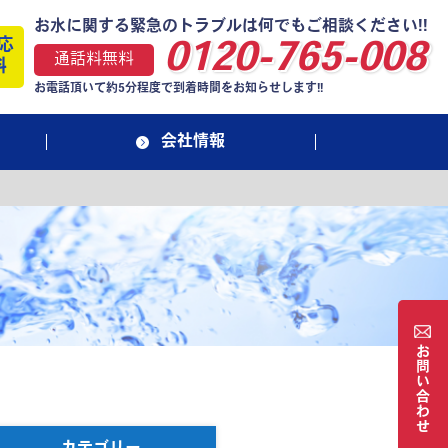
お水に関する緊急のトラブルは何でもご相談ください!!
応
0120-765-008
通話料無料
料
お電話頂いて約5分程度で到着時間をお知らせします!!
会社情報
お
問
い
合
わ
せ