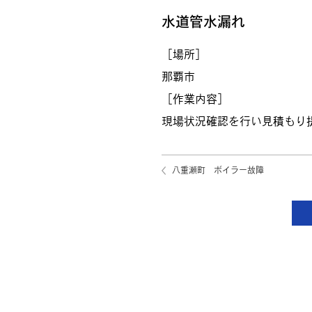
水道管水漏れ
［場所］
那覇市
［作業内容］
現場状況確認を行い見積もり
八重瀬町 ボイラー故障