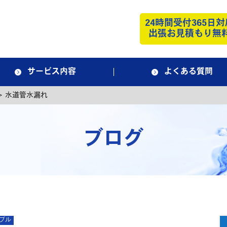
24時間受付365日対
出張お見積もり無
サービス内容
よくある質問
>
水道管水漏れ
ブログ
ブル