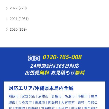
2022
(779)
2021
(1051)
2020
(859)
0120-765-008
24時間受付365日対応
出張費
無料
お見積もり
無料
対応エリア/沖縄県本島内全域
那覇市 | 宜野湾市 | 浦添市 | 名護市 | 糸満市 | 沖縄市 | 豊見
城市 | うるま市 | 南城市 | 国頭村 | 大宜味村 | 東村 | 今帰仁
村 | 本部町 | 恩納村 | 宜野座村 | 金武町 | 読谷村 | 嘉手納町 |