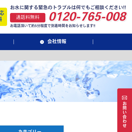
お水に関する緊急のトラブルは何でもご相談ください!!
応
0120-765-008
通話料無料
料
お電話頂いて約5分程度で到着時間をお知らせします!!
会社情報
お
問
い
合
わ
せ