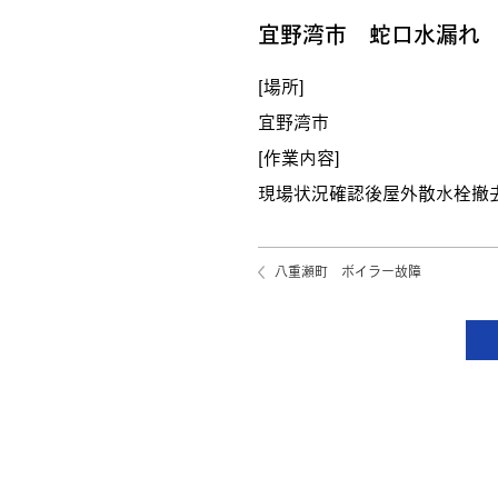
宜野湾市 蛇口水漏れ
[場所]
宜野湾市
[作業内容]
現場状況確認後屋外散水栓撤
八重瀬町 ボイラー故障