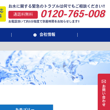
お水に関する緊急のトラブルは何でもご相談ください!!
応
0120-765-008
通話料無料
料
お電話頂いて約5分程度で到着時間をお知らせします!!
会社情報
お
問
い
合
わ
せ