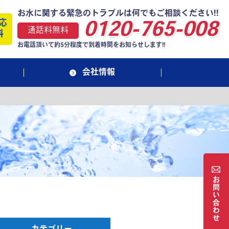
お水に関する緊急のトラブルは何でもご相談ください!!
応
0120-765-008
通話料無料
料
お電話頂いて約5分程度で到着時間をお知らせします!!
会社情報
お
問
い
合
わ
せ