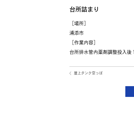
台所詰まり
［場所］
浦添市
［作業内容］
台所排水管内薬剤調整投入後 電動
屋上タンク空っぽ