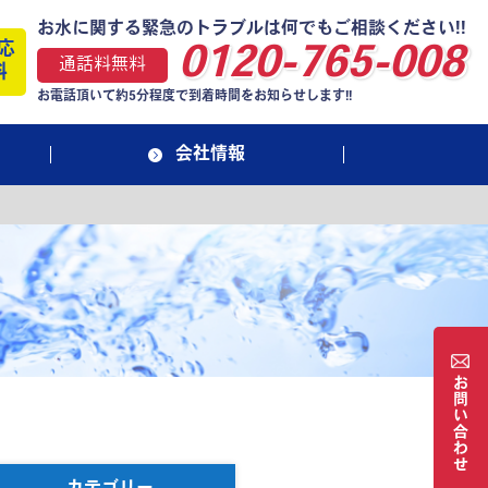
お水に関する緊急のトラブルは何でもご相談ください!!
応
0120-765-008
通話料無料
料
お電話頂いて約5分程度で到着時間をお知らせします!!
会社情報
お
問
い
合
わ
せ