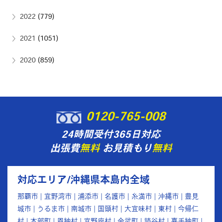
2022
(779)
2021
(1051)
2020
(859)
0120-765-008
24時間受付365日対応
出張費
無料
お見積もり
無料
対応エリア/沖縄県本島内全域
那覇市 | 宜野湾市 | 浦添市 | 名護市 | 糸満市 | 沖縄市 | 豊見
城市 | うるま市 | 南城市 | 国頭村 | 大宜味村 | 東村 | 今帰仁
村 | 本部町 | 恩納村 | 宜野座村 | 金武町 | 読谷村 | 嘉手納町 |