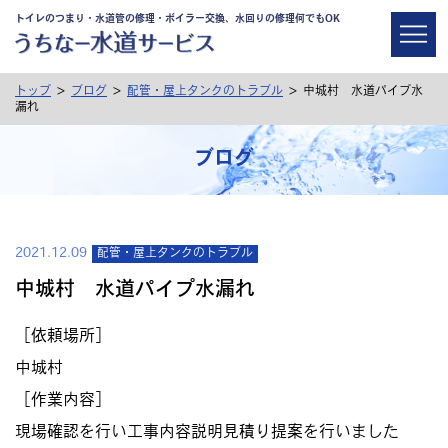
トイレのつまり・水道管の修理・ボイラー交換、水回りの修理何でもOK
>
>
>
トップ
ブログ
配管・屋上タンクのトラブル
中城村 水道パイプ水
漏れ
ブログ
2021.12.09
配管・屋上タンクのトラブル
中城村 水道パイプ水漏れ
［依頼場所］
中城村
［作業内容］
現場確認を行い工事内容説明見積り提案を行いました