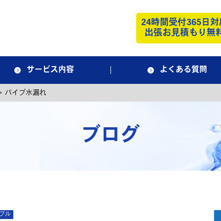
24時間受付365日対
出張お見積もり無
サービス内容
よくある質問
>
パイプ水漏れ
ブログ
ブル