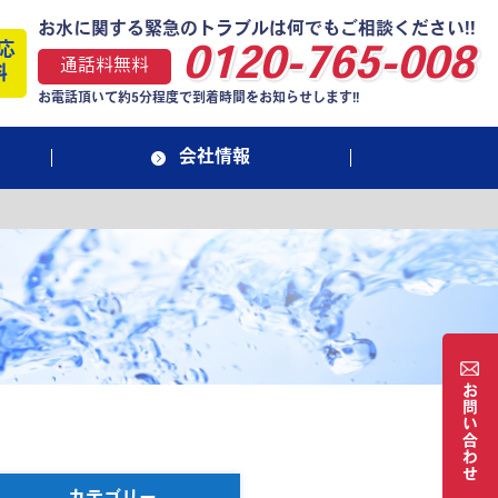
お水に関する緊急のトラブルは何でもご相談ください!!
応
0120-765-008
通話料無料
料
お電話頂いて約5分程度で到着時間をお知らせします!!
会社情報
お
問
い
合
わ
せ