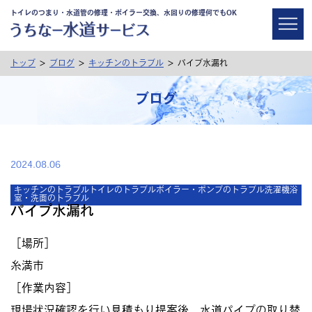
トイレのつまり・水道管の修理・ボイラー交換、水回りの修理何でもOK
>
>
>
トップ
ブログ
キッチンのトラブル
パイプ水漏れ
ブログ
2024.08.06
キッチンのトラブル
トイレのトラブル
ボイラー・ポンプのトラブル
洗濯機
浴
室・洗面のトラブル
パイプ水漏れ
［場所］
糸満市
［作業内容］
現場状況確認を行い見積もり提案後、水道パイプの取り替