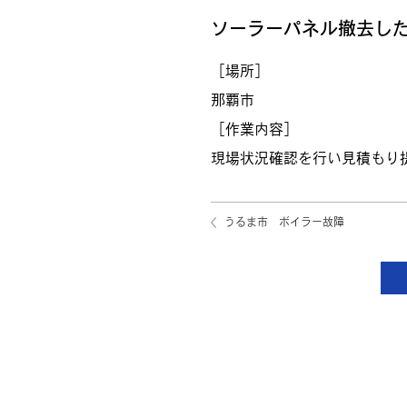
ソーラーパネル撤去し
［場所］
那覇市
［作業内容］
現場状況確認を行い見積もり
うるま市 ボイラー故障