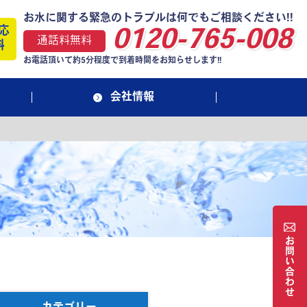
お水に関する緊急のトラブルは何でもご相談ください!!
応
0120-765-008
通話料無料
料
お電話頂いて約5分程度で到着時間をお知らせします!!
会社情報
お
問
い
合
わ
せ