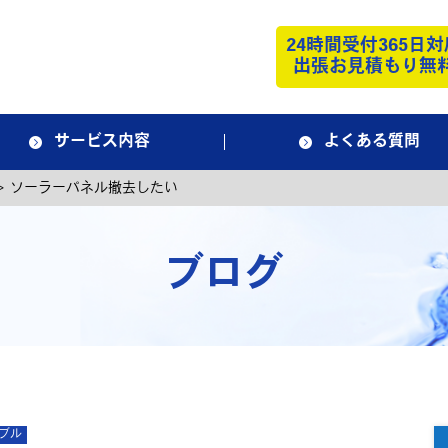
24時間受付365日対
出張お見積もり無
サービス内容
よくある質問
>
ソーラーパネル撤去したい
ブログ
ブル