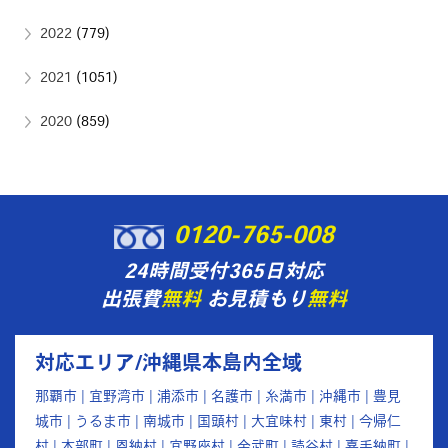
2022
(779)
2021
(1051)
2020
(859)
0120-765-008
24時間受付365日対応
出張費
無料
お見積もり
無料
対応エリア/沖縄県本島内全域
那覇市 | 宜野湾市 | 浦添市 | 名護市 | 糸満市 | 沖縄市 | 豊見
城市 | うるま市 | 南城市 | 国頭村 | 大宜味村 | 東村 | 今帰仁
村 | 本部町 | 恩納村 | 宜野座村 | 金武町 | 読谷村 | 嘉手納町 |