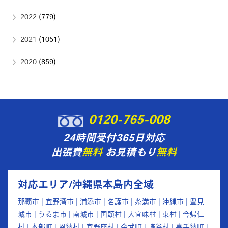
2022
(779)
2021
(1051)
2020
(859)
0120-765-008
24時間受付365日対応
出張費
無料
お見積もり
無料
対応エリア/沖縄県本島内全域
那覇市 | 宜野湾市 | 浦添市 | 名護市 | 糸満市 | 沖縄市 | 豊見
城市 | うるま市 | 南城市 | 国頭村 | 大宜味村 | 東村 | 今帰仁
村 | 本部町 | 恩納村 | 宜野座村 | 金武町 | 読谷村 | 嘉手納町 |