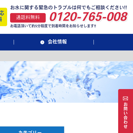
お水に関する緊急のトラブルは何でもご相談ください!!
応
0120-765-008
通話料無料
料
お電話頂いて約5分程度で到着時間をお知らせします!!
会社情報
お
問
い
合
わ
せ