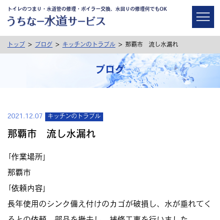
トイレのつまり・水道管の修理・ボイラー交換、水回りの修理何でもOK
>
>
>
トップ
ブログ
キッチンのトラブル
那覇市 流し水漏れ
ブログ
2021.12.07
キッチンのトラブル
那覇市 流し水漏れ
｢作業場所｣
那覇市
｢依頼内容｣
長年使用のシンク備え付けのカゴが破損し、水が垂れてく