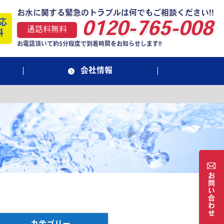
お水に関する緊急のトラブルは何でもご相談ください!!
応
0120-765-008
通話料無料
料
お電話頂いて約5分程度で到着時間をお知らせします!!
会社情報
お
問
い
合
わ
せ