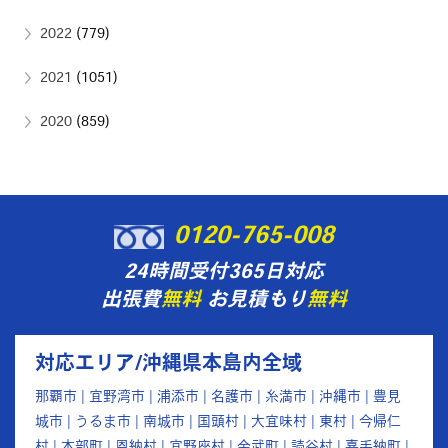
2022
(779)
2021
(1051)
2020
(859)
0120-765-008
24時間受付365日対応
出張費
無料
お見積もり
無料
対応エリア/沖縄県本島内全域
那覇市 | 宜野湾市 | 浦添市 | 名護市 | 糸満市 | 沖縄市 | 豊見
城市 | うるま市 | 南城市 | 国頭村 | 大宜味村 | 東村 | 今帰仁
村 | 本部町 | 恩納村 | 宜野座村 | 金武町 | 読谷村 | 嘉手納町 |