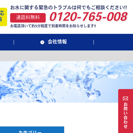
お水に関する緊急のトラブルは何でもご相談ください!!
応
0120-765-008
通話料無料
料
お電話頂いて約5分程度で到着時間をお知らせします!!
会社情報
お
問
い
合
わ
せ