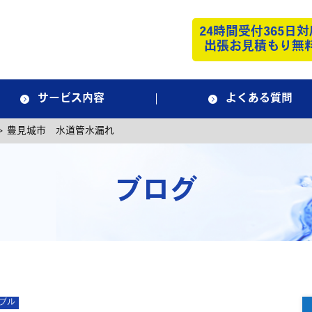
24時間受付365日対
出張お見積もり無
サービス内容
よくある質問
>
豊見城市 水道管水漏れ
ブログ
ブル