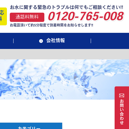
お水に関する緊急のトラブルは何でもご相談ください!!
応
0120-765-008
通話料無料
料
お電話頂いて約5分程度で到着時間をお知らせします!!
会社情報
お
問
い
合
わ
せ