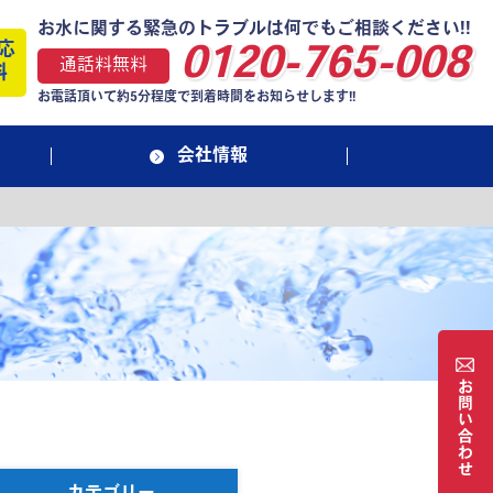
お水に関する緊急のトラブルは何でもご相談ください!!
応
0120-765-008
通話料無料
料
お電話頂いて約5分程度で到着時間をお知らせします!!
会社情報
お
問
い
合
わ
せ