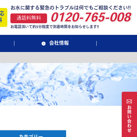
お水に関する緊急のトラブルは何でもご相談ください!!
応
0120-765-008
通話料無料
料
お電話頂いて約5分程度で到着時間をお知らせします!!
会社情報
お
問
い
合
わ
せ