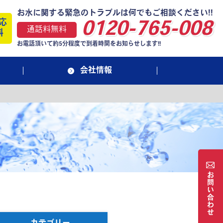
お水に関する緊急のトラブルは何でもご相談ください!!
応
0120-765-008
通話料無料
料
お電話頂いて約5分程度で到着時間をお知らせします!!
会社情報
お
問
い
合
わ
せ