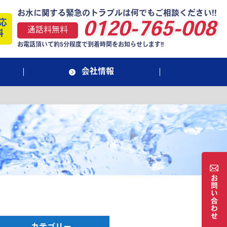
お水に関する緊急のトラブルは何でもご相談ください!!
応
0120-765-008
通話料無料
料
お電話頂いて約5分程度で到着時間をお知らせします!!
会社情報
お
問
い
合
わ
せ