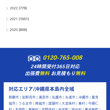
2022
(779)
2021
(1051)
2020
(859)
0120-765-008
24時間受付365日対応
出張費
無料
お見積もり
無料
対応エリア/沖縄県本島内全域
那覇市 | 宜野湾市 | 浦添市 | 名護市 | 糸満市 | 沖縄市 | 豊見
城市 | うるま市 | 南城市 | 国頭村 | 大宜味村 | 東村 | 今帰仁
村 | 本部町 | 恩納村 | 宜野座村 | 金武町 | 読谷村 | 嘉手納町 |