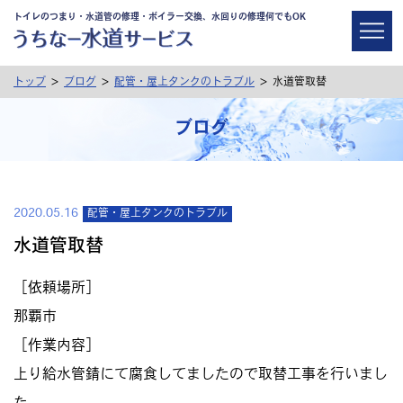
トイレのつまり・水道管の修理・ボイラー交換、水回りの修理何でもOK
>
>
>
トップ
ブログ
配管・屋上タンクのトラブル
水道管取替
ブログ
2020.05.16
配管・屋上タンクのトラブル
水道管取替
［依頼場所］
那覇市
［作業内容］
上り給水管錆にて腐食してましたので取替工事を行いまし