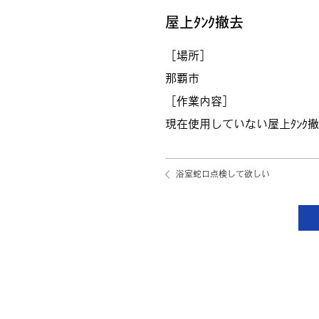
屋上ﾀﾝｸ撤去
［場所］
那覇市
［作業内容］
現在使用していない屋上ﾀﾝｸ
浴室蛇口点検して欲しい