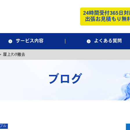
24時間受付365日対
出張お見積もり無
サービス内容
よくある質問
>
屋上ﾀﾝｸ撤去
ブログ
ブル