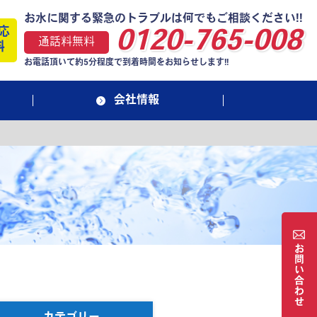
お水に関する緊急のトラブルは何でもご相談ください!!
応
0120-765-008
通話料無料
料
お電話頂いて約5分程度で到着時間をお知らせします!!
会社情報
お
問
い
合
わ
せ