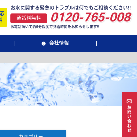
お水に関する緊急のトラブルは何でもご相談ください!!
応
0120-765-008
通話料無料
料
お電話頂いて約5分程度で到着時間をお知らせします!!
会社情報
お
問
い
合
わ
せ