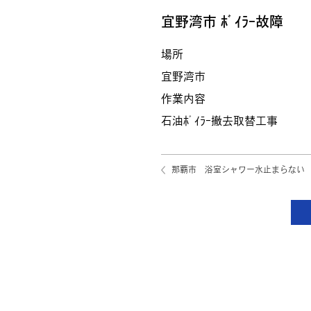
宜野湾市 ﾎﾞｲﾗｰ故障
場所
宜野湾市
作業内容
石油ﾎﾞｲﾗｰ撤去取替工事
那覇市 浴室シャワー水止まらない