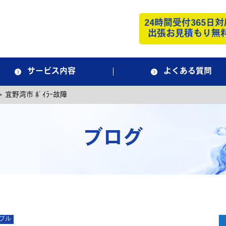
24時間受付365日対
出張お見積もり無
サービス内容
よくある質問
>
宜野湾市 ﾎﾞｲﾗｰ故障
ブログ
ブル