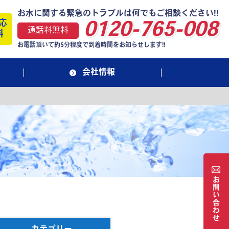
お水に関する緊急のトラブルは何でもご相談ください!!
応
0120-765-008
通話料無料
料
お電話頂いて約5分程度で到着時間をお知らせします!!
会社情報
お
問
い
合
わ
せ