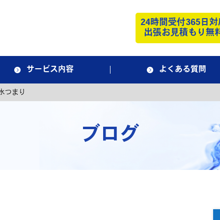
24時間受付365日対
出張お見積もり無
サービス内容
よくある質問
水つまり
ブログ